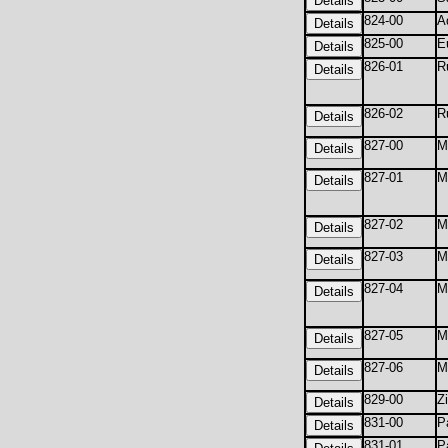
824-00
A
825-00
E
826-01
R
826-02
R
827-00
M
827-01
M
827-02
M
827-03
M
827-04
M
827-05
M
827-06
M
829-00
Z
831-00
P
831-01
P