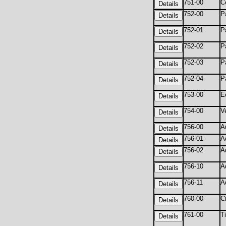
751-00
C
752-00
P
752-01
P
752-02
P
752-03
P
752-04
P
753-00
E
754-00
V
756-00
A
756-01
A
756-02
A
756-10
A
756-11
A
760-00
Ci
761-00
T