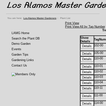
You are here:
Los Alamos Master Gardeners
::
Plant List
Print View
Print View All by Tag Number
Tr
LAMG Home
Show
Search the Plant DB
TagNum
Details
Demo Garden
102-00
Events
105-00
Garden Tips
110-00
Gardening Links
Contact Us
110-01
110-02
110-03
110-04
110-11
111-00
114-00