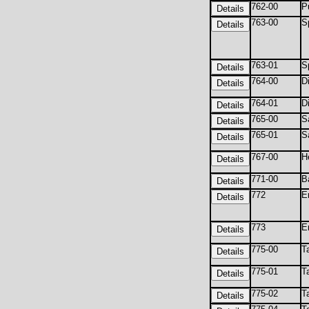
762-00
P
763-00
S
763-01
S
764-00
D
764-01
Di
765-00
S
765-01
S
767-00
H
771-00
B
772
E
773
E
775-00
T
775-01
T
775-02
T