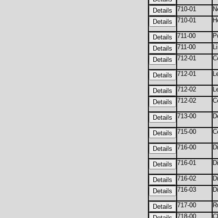
710-01
N
710-01
H
711-00
P
711-00
L
712-01
C
712-01
L
712-02
L
712-02
C
713-00
D
715-00
C
716-00
D
716-01
D
716-02
D
716-03
D
717-00
R
718-00
C