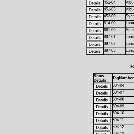
451-04
Vibu
451-05
Vibu
452-00
Syri
614-00
Laur
661-00
Arct
897-01
Loni
897-02
Loni
897-03
Loni
Ro
Show
TagNumber
Details
304-04
304-07
304-08
304-09
304-10
304-11
304-12
304-13