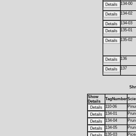
134-00
134-02
134-03
135-01
135-02
136
137
Shr
Show
TagNumber
Scie
Details
110-06
Pinu
134-01
Prun
134-04
Prun
134-05
Prun
135-03
Pic