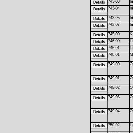
743-03
I
743-04
I
743-05
Ir
743-07
I
745-00
K
746-00
L
746-01
L
748-01
M
749-00
O
749-01
O
749-02
O
749-03
O
749-04
O
750-02
L