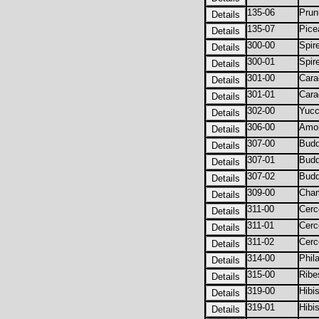
135-06
Prun
135-07
Pice
300-00
Spir
300-01
Spir
301-00
Cara
301-01
Car
302-00
Yucc
306-00
Amor
307-00
Budd
307-01
Budd
307-02
Budd
309-00
Cham
311-00
Cerc
311-01
Cerc
311-02
Cerc
314-00
Phil
315-00
Ribe
319-00
Hibi
319-01
Hibi