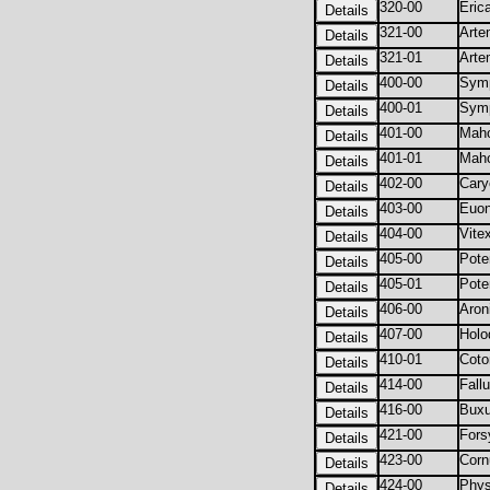
320-00
Eric
321-00
Arte
321-01
Arte
400-00
Symp
400-01
Symp
401-00
Maho
401-01
Maho
402-00
Cary
403-00
Euon
404-00
Vite
405-00
Poten
405-01
Poten
406-00
Aron
407-00
Hol
410-01
Coto
414-00
Fall
416-00
Buxu
421-00
Fors
423-00
Corn
424-00
Phys