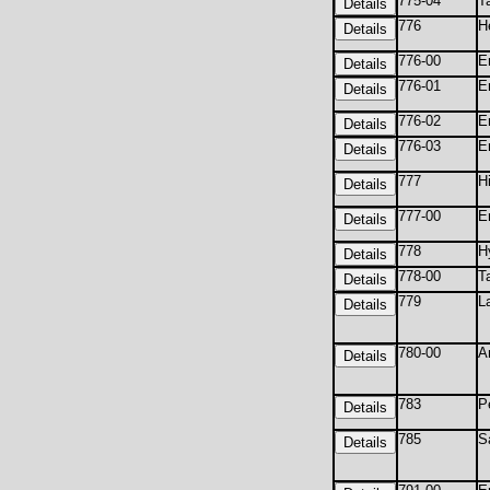
775-04
T
776
H
776-00
E
776-01
E
776-02
E
776-03
E
777
H
777-00
E
778
H
778-00
T
779
L
780-00
A
783
P
785
S