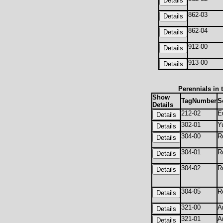
862-03
862-04
912-00
913-00
Perennials in
Show
TagNumber
S
Details
212-02
E
302-01
Y
304-00
R
304-01
R
304-02
R
304-05
R
321-00
A
321-01
A