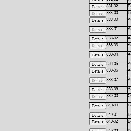
831-02
P
835-00
L
838-00
A
838-01
A
838-02
Ac
838-03
A
838-04
A
838-05
A
838-06
A
838-07
A
838-08
A
839-00
O
840-00
D
840-01
D
840-02
D
840-03
D