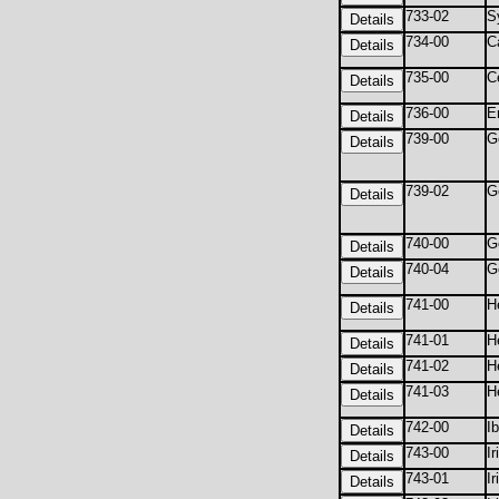
733-02
S
734-00
C
735-00
C
736-00
E
739-00
G
739-02
G
740-00
G
740-04
G
741-00
H
741-01
H
741-02
H
741-03
H
742-00
I
743-00
I
743-01
Ir