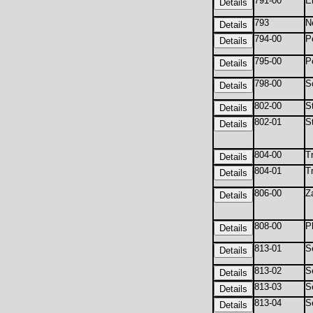
791-00
E
793
N
794-00
P
795-00
P
798-00
S
802-00
S
802-01
S
804-00
T
804-01
T
806-00
Z
808-00
P
813-01
S
813-02
S
813-03
S
813-04
S