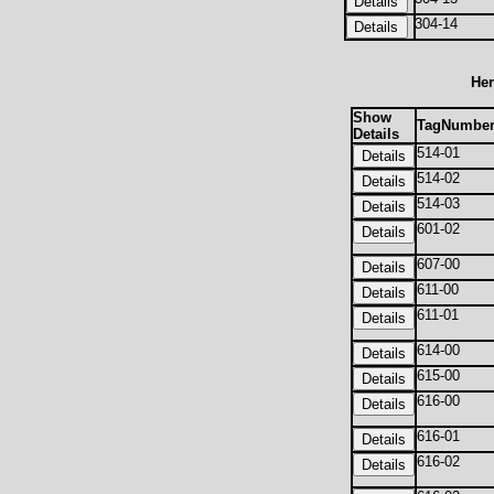
304-14
Her
Show
TagNumbe
Details
514-01
514-02
514-03
601-02
607-00
611-00
611-01
614-00
615-00
616-00
616-01
616-02